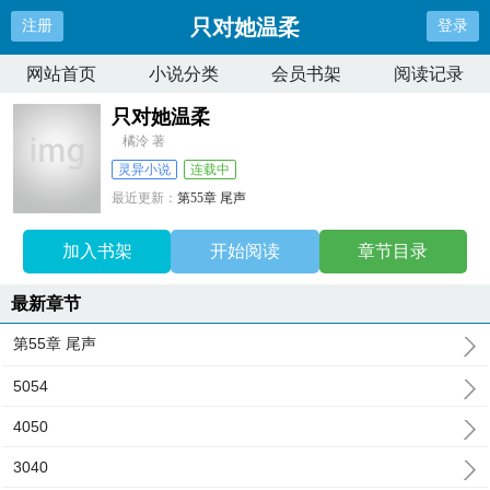
只对她温柔
注册
登录
网站首页
小说分类
会员书架
阅读记录
只对她温柔
橘泠 著
灵异小说
连载中
最近更新：
第55章 尾声
更新时间：
2025-12-05 16:49:49
加入书架
开始阅读
章节目录
最新章节
第55章 尾声
5054
4050
3040