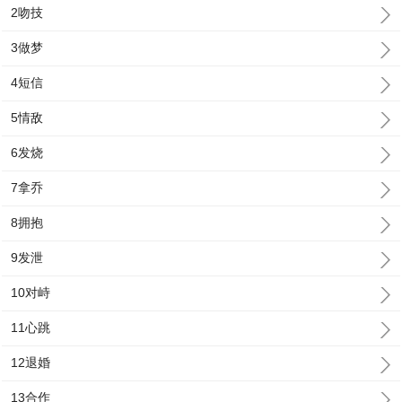
2吻技
3做梦
4短信
5情敌
6发烧
7拿乔
8拥抱
9发泄
10对峙
11心跳
12退婚
13合作