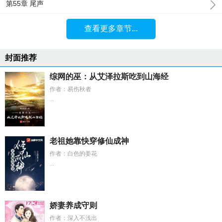
第55章 尾声
查看更多章节...
封面推荐
综网的巫：从艾泽拉斯吃到山海经
作者：易伤秋者
...
老祖她靠快穿修仙成神
作者：白色的姜花
...
娇妻养成守则
作者：深入不浅出