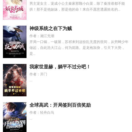
男主宠女主，宠成小公主秦家那颗小白菜，除了秦淮谁都不能
拱！那不是他妹妹，那是他的命！来自不愿意透露姓名的...
神级系统之在下为贼
作者：湘江无潮
开局一口锅，一破屋，苏祁来到这纷乱无度的世间，从穷蝉少年
做起，自此浩大江山，何为前路。是龙袍加身，引天下大势，
是...
我家世显赫，躺平不过分吧！
作者：开门
...
全球高武：开局签到百倍奖励
作者：轻舟白马
...