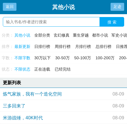
其他小说
返回
足迹
搜 索
分类：
其他小说
全部分类
玄幻修真
重生穿越
都市小说
军史小
排序：
最新更新
日排行榜
周排行榜
月排行榜
总排行榜
日推
字数：
不限字数
30万以下
30-50万
50-100万
100-200万
200
状态：
不限状态
正在连载
已经完结
更新列表
炼气家族，我有一个造化空间
08-09
三多回来了
08-09
米游战锤，40K时代
08-09