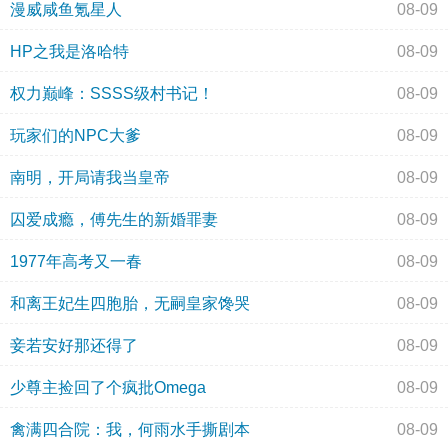
漫威咸鱼氪星人
08-09
HP之我是洛哈特
08-09
权力巅峰：SSSS级村书记！
08-09
玩家们的NPC大爹
08-09
南明，开局请我当皇帝
08-09
囚爱成瘾，傅先生的新婚罪妻
08-09
1977年高考又一春
08-09
和离王妃生四胞胎，无嗣皇家馋哭
08-09
妾若安好那还得了
08-09
少尊主捡回了个疯批Omega
08-09
禽满四合院：我，何雨水手撕剧本
08-09