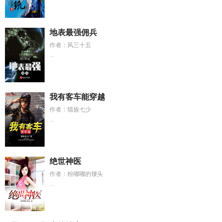
地表最强佣兵
作者：风三十五
...
我有客车能穿越
作者：猫族七少
...
绝世神医
作者：粉嘟嘟的馒头
...