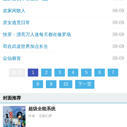
农家闲散人
08-09
庶女逃荒日常
08-09
快穿：漂亮万人迷每天都在修罗场
08-09
苟在武道世界加点长生
08-09
众仙俯首
08-09
首 页
1
2
3
4
5
6
7
8
9
10
下一页
封面推荐
超级全能系统
作者：无限幻梦
...