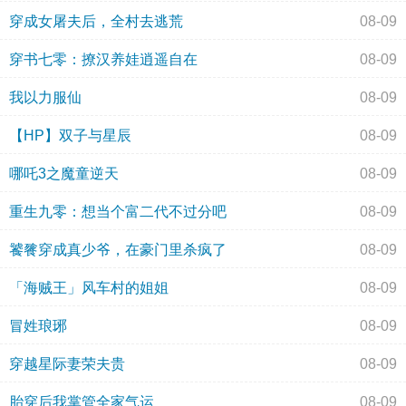
穿成女屠夫后，全村去逃荒
08-09
穿书七零：撩汉养娃逍遥自在
08-09
我以力服仙
08-09
【HP】双子与星辰
08-09
哪吒3之魔童逆天
08-09
重生九零：想当个富二代不过分吧
08-09
饕餮穿成真少爷，在豪门里杀疯了
08-09
「海贼王」风车村的姐姐
08-09
冒姓琅琊
08-09
穿越星际妻荣夫贵
08-09
胎穿后我掌管全家气运
08-09