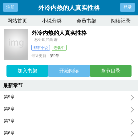
外冷内热的人真实性格
注册
登录
网站首页
小说分类
会员书架
阅读记录
外冷内热的人真实性格
秒针即兴曲 著
都市小说
连载中
最近更新：
第9章
更新时间：
2026-05-25 22:39:53
加入书架
开始阅读
章节目录
最新章节
第9章
第8章
第7章
第6章