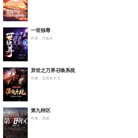
...
一世独尊
作者：月如火
...
异世之万界召唤系统
作者：北冥鱼不飞
...
第九特区
作者：伪戒
...