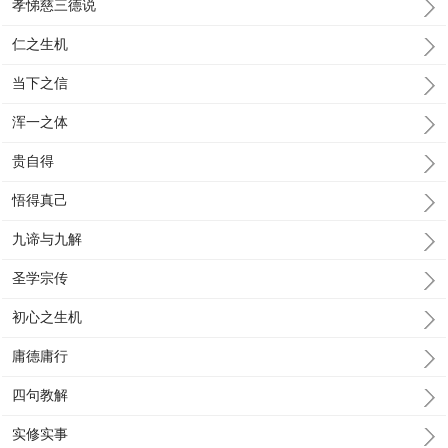
孝悌慈三德说
仁之生机
当下之信
浑一之体
贵自得
悟得真己
九谛与九解
圣学宗传
初心之生机
庸德庸行
四句教解
实修实事