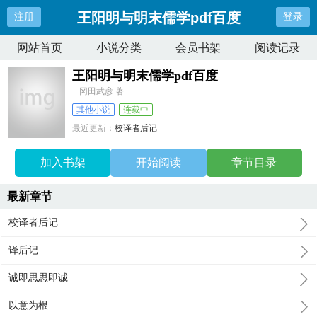
王阳明与明末儒学pdf百度
注册
登录
网站首页
小说分类
会员书架
阅读记录
王阳明与明末儒学pdf百度
冈田武彦 著
其他小说
连载中
最近更新：
校译者后记
更新时间：
2025-12-31 10:24:45
加入书架
开始阅读
章节目录
最新章节
校译者后记
译后记
诚即思思即诚
以意为根