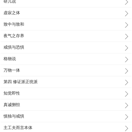
研几说
虚寂之体
致中与致和
夜气之存养
戒惧与恐惧
格物说
万物一体
第四 修证派正统派
知觉即性
真诚恻怛
慎独与戒惧
主工夫而言本体