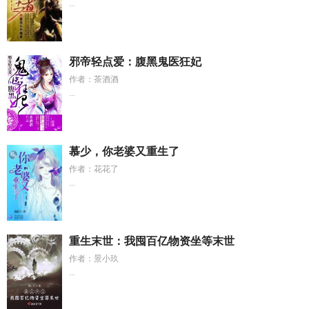
...
邪帝轻点爱：腹黑鬼医狂妃
作者：茶酒酒
...
慕少，你老婆又重生了
作者：花花了
...
重生末世：我囤百亿物资坐等末世
作者：景小玖
...