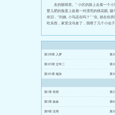
别来了。”清泽好
友的眼睛里。” 小区的路上走着一个小
构，无原型内容偏
婴儿肥的脸蛋上嵌着一对漂亮的桃花眼, 睫毛
母代替（但这不
依旧，“刘姨, 小鸟还在吗？” “在, 就
厨房喝点水。她
吃东西，家里没鸟食了，我喂了几个小虫子，死
神室友。男人抬起
视线，继续看电
的声音：“杨枝，
第109章 入梦
第1
第105章 过年二
第1
第101章 烟灰
第1
第1章 有雨
第2
第5章 妹妹
第6
第9章 没用
第1