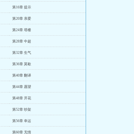
第16章 提示
第20章 亲爱
第24章 塔楼
第28章 中超
第32章 生气
第36章 莫歇
第40章 翻译
第44章 愿望
第48章 开花
第52章 吵架
第56章 幸运
第60章 无情