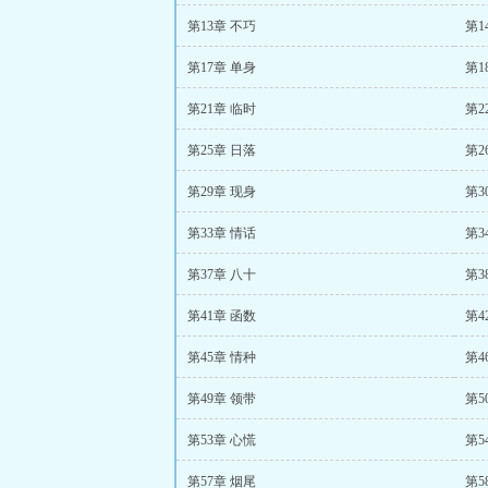
第13章 不巧
第1
第17章 单身
第1
第21章 临时
第2
第25章 日落
第2
第29章 现身
第3
第33章 情话
第3
第37章 八十
第3
第41章 函数
第4
第45章 情种
第4
第49章 领带
第5
第53章 心慌
第5
第57章 烟尾
第5