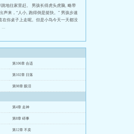
可以不要我啊……”——本文纯属虚
跳地往家里赶。 男孩长得虎头虎脑, 略带
，为了美观，用了不带音符的普通字
出声来，“人小, 跑得倒是挺快。” 男孩步速
几个月没见的男友纠缠了半夜，想去
, 一直在你桌子上走呢。但是小鸟今天一天都没
看又冷淡。是男友那个神出鬼没的学
..
着。“冰箱里有冰水。”说完，他收回
瓶冰水突然贴到她脸颊，耳边响起他
第106章 合适
第102章 日落
第98章 眼泪
第4章 走神
第8章 碍事
第12章 不卖