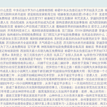
是什么意思
中东石油大亨为什么都拿根拐棍
称霸中东从负债石油大亨开始及天之路
新厉元朗和水婷月超前
碧蓝航线皇家航母立绘
错嫁春笼(先婚后爱) 作者公子开
龙道
免费阅读
渣男在线崩人设百度TXT
献秦昭王书原文及翻译
和咒灵真人
穿越到异世
逆袭人生
四合院咸鱼
从地从错开始成为忍者
舔狗逆袭的真实故事集锦
成为阴湿病娇
酒如歌百度
被偷听心声后我成了团宠万人迷
魔物娘世界的扶她免费全文 星空之上的
开始的
开局美利坚未亡人
规则怪谈悬疑烧脑合集
玄门宠妹
JD104 舔狗的逆袭
穿越
派的
纨绔难封by宋昭昭免费阅读
玄门萌宝六岁半短剧免费播放
生死追击讲的什么
世代原创女主晋江西里斯
规则怪谈解谜游戏
美利坚从最后的自由开始篱笆好文学
我
视频
厉元朗水婷月全超前更新
天气晴是什么意思
厉元朗与水婷月的最新版
穿越异
成为了万人迷免费阅读
宝可梦 鹰
神医闯都市短剧免费观看全集高清
秦献后
季承老婆
笔记有啥新剧情
西游我天庭小兵朝九晚五免费阅读
称霸中东从负债石油大亨开始TX
谁
渣男at
美利坚之
张三元医生的个人简历
玩具工厂全部人员名单
hp亲世代CP西里
普亲世代文推荐
龙道集团是干啥的
千年世家从商鞅变法开始全集
开局揭皇榜，皇后
主任开始
官梯险情
相亲认错人，闪婚千亿女总裁
二嫁好孕，残疾世子宠疯了
神站文学网
宠我
空白
在综艺直播里高潮不断
官运，挖笋挖出个青云之路！
精英小说网
为夫体弱多病
书成圣人
落尘小说网
万人迷她千娇百媚[穿书]
超级仙学院
笔趣阁
大明：我只想做一个
装疯卖傻三年，从边疆开始崛起
神站完本
官阶，从亲子鉴定平步青云！
逆袭人生，从绝
姐求放过
重生大画家，有系统就是任性
笔看阁
野性缠绵
斗罗里的藤虎一笑
合欢宗双修日
媳妇[年代]
一问小说网
阁笔趣
官阶，从亲子鉴定平步青云！
一天花掉四百亿之后[足球
百年，朕成了暴君的白月光
我和我妈的那些事儿（无绿修改）
合欢御女录
荒岛狂龙
薄太
夏
哥哥爱上的女神
邪帝轻点爱：腹黑鬼医狂妃
人生如局
不良娇妻：老师，晚上好
亮剑：
娇妻：摄政王宠妻手册
反派崽崽不好养，山神外挂上大分
吾弟大秦第一纨绔
玄学崽崽五
傲娇的崽
天剑神帝
苟在四合院捡漏
正道潜龙
天域苍穹
只想当侯爷，奈何妻妾想打天下
萌
，从不当舔狗开始
透骨欢
爱欲之潮NP
直上青云
深度补习>
上流社会共享女友
镇龙棺，阎王