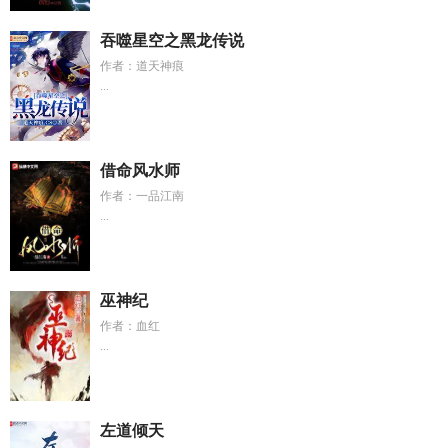
吞噬星空之黑龙传说
作者：道天神痕
...
借命风水师
作者：一品江南
...
巫神纪
作者：血红
...
左道倾天