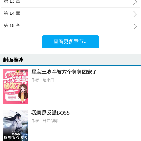
第 13 章
第 14 章
第 15 章
查看更多章节...
封面推荐
星宝三岁半被六个舅舅团宠了
作者：迷小曰
...
我真是反派BOSS
作者：外汇似海
...