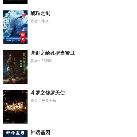
琥珀之剑
作者：绯炎
...
亮剑之给孔捷当警卫
作者：574981
...
斗罗之修罗天使
作者：炎夏千秋
...
神话基因