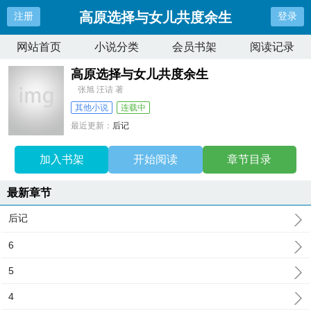
高原选择与女儿共度余生
注册
登录
网站首页
小说分类
会员书架
阅读记录
高原选择与女儿共度余生
张旭 汪诘 著
其他小说
连载中
最近更新：
后记
更新时间：
2025-12-09 12:23:40
加入书架
开始阅读
章节目录
最新章节
后记
6
5
4