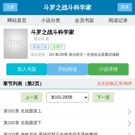
斗罗之战斗科学家
注册
登录
网站首页
小说分类
会员书架
阅读记录
斗罗之战斗科学家
逐云鸟 著
其他小说
连载中
最近更新：
203 第200章 游尘的又一次强化众星聚武魂殿
更新时间：
2024-12-16 13:40:26
加入书架
开始阅读
小说详情
章节列表（第2页）
点击切换正序/倒序
上一页
下一页
第101章 兑现愿望上
第102章 兑现愿望下
第103章 伊格尼丝 葛瑞丝我正在做贪得无厌的事情