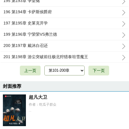
195 第193章 争皇储
196 第194章 卡萨斯侯爵府
197 第195章 史莱克开学
199 第196章 宁荣荣VS弗兰德
200 第197章 戴沐白召还
201 第198章 游尘突破前往极北狩猎泰坦雪魔王
上一页
下一页
封面推荐
超凡大卫
作者：吃瓜子群众
...