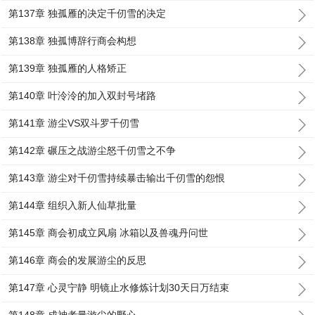
第137章 独孤雁的决定千仞雪的决定
第138章 独孤博辞行商会构想
第139章 独孤雁的人格矫正
第140章 叶泠泠的加入双封号堵路
第141章 游尘VS双斗罗千仞雪
第142章 碾压之战游尘怒千仞雪之不争
第143章 游尘对千仞雪持续暴击输出千仞雪的怨恨
第144章 组织入新人仙草批量
第145章 商会初成立风扇 冰箱以及兽魂丹问世
第146章 商会的发展游尘的反思
第147章 心灵宁静 明镜止水修炼计划30天日万结束