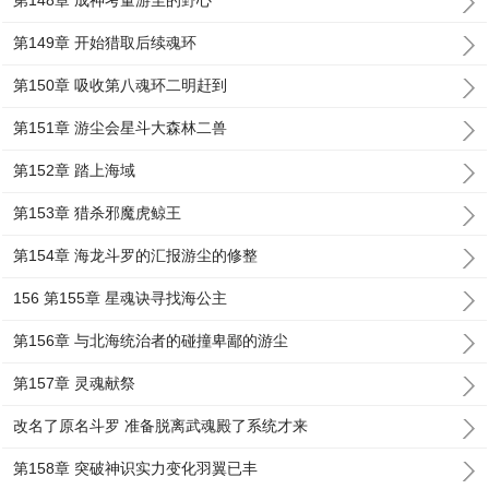
第148章 成神考量游尘的野心
第149章 开始猎取后续魂环
第150章 吸收第八魂环二明赶到
第151章 游尘会星斗大森林二兽
第152章 踏上海域
第153章 猎杀邪魔虎鲸王
第154章 海龙斗罗的汇报游尘的修整
156 第155章 星魂诀寻找海公主
第156章 与北海统治者的碰撞卑鄙的游尘
第157章 灵魂献祭
改名了原名斗罗 准备脱离武魂殿了系统才来
第158章 突破神识实力变化羽翼已丰