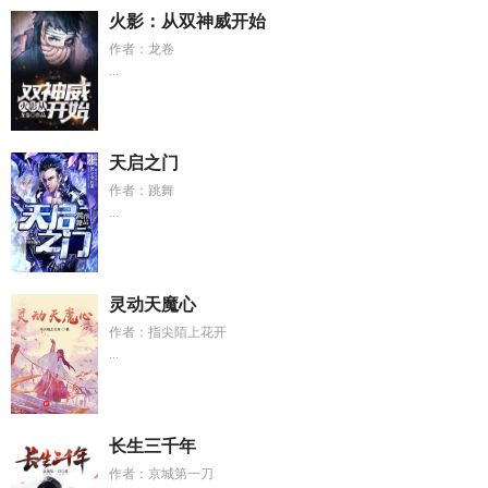
火影：从双神威开始
作者：龙卷
...
天启之门
作者：跳舞
...
灵动天魔心
作者：指尖陌上花开
...
长生三千年
作者：京城第一刀