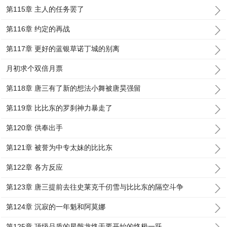
第115章 主人的任务罢了
第116章 约定的再战
第117章 更好的蓝银草诺丁城的别离
月初求个双倍月票
第118章 唐三有了新的想法小舞被唐昊强留
第119章 比比东的罗刹神力暴走了
第120章 供奉出手
第121章 被誉为中专太妹的比比东
第122章 各方反应
第123章 唐三提前去往史莱克千仞雪与比比东的隔空斗争
第124章 沉寂的一年魁和阿莫娜
第125章 顶级品质的星骸龙终于要开始的终极一跃