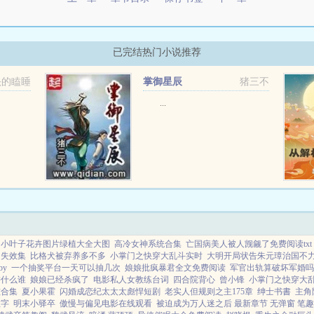
已完结热门小说推荐
头的瞌睡
掌御星辰
猪三不
...
小叶子花卉图片绿植大全大图
高冷女神系统合集
亡国病美人被人觊觎了免费阅读txt
甲失效集
比格犬被弃养多不多
小掌门之快穿大乱斗实时
大明开局状告朱元璋治国不力
y
一个抽奖平台一天可以抽几次
娘娘批疯暴君全文免费阅读
军官出轨算破坏军婚吗
讲什么谁
娘娘已经杀疯了
电影私人女教练台词
四合院背心
曾小锋
小掌门之快穿大
孩合集
夏小果霍
闪婚成恋纪太太太彪悍短剧
老实人但规则之主175章
绅士书書
主角
数字
明末小驿卒
傲慢与偏见电影在线观看
被迫成为万人迷之后 最新章节 无弹窗 笔