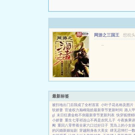
网游之三国王
想枕
者
...
最新标签
被扫地出门后我成了全村首富
小叶子花名称及图片
软娇妻
官途权力巅峰陆皓最新章节更新时间
路人
gl
末日狂袭金枪不倒最新章节更新列表
快穿狐狸精b
小娇妻
重生七零祁连山不再是农民儿子
今夜换乘
阉
重回八零带着全家六口过好日子
荒岛上的小女
的闪婚新娘短剧
穿越附身各大美女
肆无忌惮打一