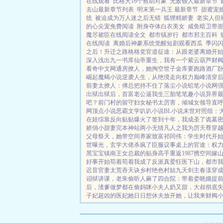
在线观看
比格犬16个救助对象
无敌镖人最新章节
去山最新章节列表
明末第一兵王 最新章节
甜蜜宠
统
被迫成为万人迷之后无错
狐狸精娇妻
老实人但
的心尖宠免费阅读
附身夺体白衣美女
咸鱼暗卫带崽
魔尽裙臣在线阅读全文
都市镇岁行
都市邪主百科
在线阅读
离婚后神豪系统觉醒短剧观看西瓜
季闪
之后！
升迁之路
格格党
官道征途：从跟老婆离婚开
深入浅出
九一书库
仙帝重生，我有一个紫云葫芦
财
看奇中文网
通房撩人，她掏空世子金库要跑路
酒厂卧
崛起
魔蝎小说
逆袭人生，从绝境走向权力巅峰
清穿
前妻太撩人：傅总把持不住了
落尘小说
铅笔小说网
出狱
出狱后，首富老公逼我生三胎
笔笔趣小说
异界
吧？
前门村的留守妇女
秘书太厉害，倾城女领导直
网
顶点小说
恶霸文学
叭叭小说
BL小说
末世对照组：
在娃综靠反向贴贴爆火了
签到十年，我成圣了
诡墓
娇俏小甜妻
完本神站
两小无猜
凡人之我为厉天尊
穿
父母祭天，她带空间养家致富
祁同伟：学生时代开
世曝光，玄学大佬杀疯了
臣服
议事桌上的
官途：权
黑宝宝
镇南王
女总裁的贴身高手
重返1987
携空间嫁
好事开始
苟着苟着我成了反派真爱
狂医下山，都市
迟音
官妻
太荒吞天诀
乡村绝色村姑
九天剑主
春漾
穿成
诏狱讲课，老朱偷听人麻了
四合院：带着娄晓娥提
后，渣爹做梦都在偷妈咪
小夫人奶又甜，大叔彻底
子妃超凶的
医妃她日日想休夫
放开她，让我来
财阀