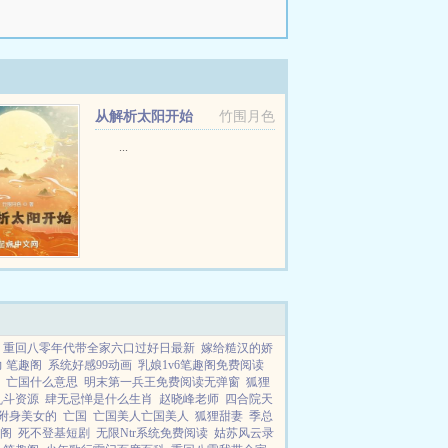
从解析太阳开始
竹围月色
...
重回八零年代带全家六口过好日最新
嫁给糙汉的娇
 笔趣阁
系统好感99动画
乳娘1v6笔趣阁免费阅读
亡国什么意思
明末第一兵王免费阅读无弹窗
狐狸
乱斗资源
肆无忌惮是什么生肖
赵晓峰老师
四合院天
附身美女的
亡国
亡国美人亡国美人
狐狸甜妻
季总
趣阁
死不登基短剧
无限Ntr系统免费阅读
姑苏风云录