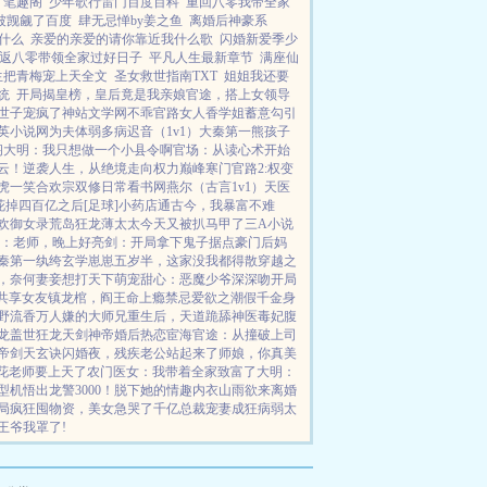
 笔趣阁
少年歌行雷门百度百科
重回八零我带全家
被觊觎了百度
肆无忌惮by姜之鱼
离婚后神豪系
什么
亲爱的亲爱的请你靠近我什么歌
闪婚新爱季少
返八零带领全家过好日子
平凡人生最新章节
满座仙
生把青梅宠上天全文
圣女救世指南TXT
姐姐我还要
统
开局揭皇榜，皇后竟是我亲娘
官途，搭上女领导
世子宠疯了
神站文学网
不乖
官路女人香
学姐
蓄意勾引
英小说网
为夫体弱多病
迟音（1v1）
大秦第一熊孩子
阁
大明：我只想做一个小县令啊
官场：从读心术开始
云！
逆袭人生，从绝境走向权力巅峰
寒门官路2:权变
虎一笑
合欢宗双修日常
看书网
燕尔（古言1v1）
天医
花掉四百亿之后[足球]
小药店通古今，我暴富不难
欢御女录
荒岛狂龙
薄太太今天又被扒马甲了
三A小说
：老师，晚上好
亮剑：开局拿下鬼子据点
豪门后妈
秦第一纨绔
玄学崽崽五岁半，这家没我都得散
穿越之
，奈何妻妾想打天下
萌宠甜心：恶魔少爷深深吻
开局
共享女友
镇龙棺，阎王命
上瘾禁忌
爱欲之潮
假千金身
野流香
万人嫌的大师兄重生后，天道跪舔
神医毒妃腹
龙
盖世狂龙
天剑神帝
婚后热恋
宦海官途：从撞破上司
帝剑天玄诀
闪婚夜，残疾老公站起来了
师娘，你真美
花老师要上天了
农门医女：我带着全家致富了
大明：
机悟出龙警3000！
脱下她的情趣内衣
山雨欲来
离婚
局疯狂囤物资，美女急哭了
千亿总裁宠妻成狂
病弱太
王爷我罩了!