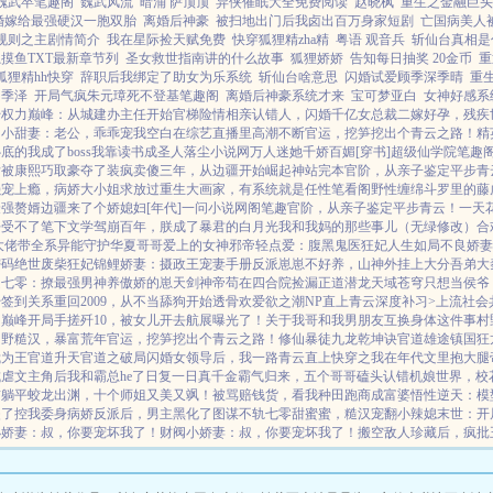
魏武卒笔趣阁
魏武风流
暗涌 萨顶顶
异侠催眠大全免费阅读
赵晓枫
重生之金融巨头
婚嫁给最强硬汉一胞双胎
离婚后神豪
被扫地出门后我卤出百万身家短剧
亡国病美人
规则之主剧情简介
我在星际捡天赋免费
快穿狐狸精zha精
粤语 观音兵
斩仙台真相是
摸鱼TXT最新章节列
圣女救世指南讲的什么故事
狐狸娇娇
告知每日抽奖 20金币
重
狐狸精hh快穿
辞职后我绑定了助女为乐系统
斩仙台啥意思
闪婚试爱顾季深季晴
重
闪季泽
开局气疯朱元璋死不登基笔趣阁
离婚后神豪系统才来
宝可梦亚白
女神好感系
始
权力巅峰：从城建办主任开始
官梯险情
相亲认错人，闪婚千亿女总裁
二嫁好孕，残疾
阀小甜妻：老公，乖乖宠我
空白
在综艺直播里高潮不断
官运，挖笋挖出个青云之路！
精
底的我成了boss
我靠读书成圣人
落尘小说网
万人迷她千娇百媚[穿书]
超级仙学院
笔趣
后被康熙巧取豪夺了
装疯卖傻三年，从边疆开始崛起
神站完本
官阶，从亲子鉴定平步青
强宠上瘾，病娇大小姐求放过
重生大画家，有系统就是任性
笔看阁
野性缠绵
斗罗里的藤
最强赘婿
边疆来了个娇媳妇[年代]
一问小说网
阁笔趣
官阶，从亲子鉴定平步青云！
一天
呼受不了
笔下文学
驾崩百年，朕成了暴君的白月光
我和我妈的那些事儿（无绿修改）
合
大佬带全系异能守护华夏
哥哥爱上的女神
邪帝轻点爱：腹黑鬼医狂妃
人生如局
不良娇妻
密码
绝世废柴狂妃
锦鲤娇妻：摄政王宠妻手册
反派崽崽不好养，山神外挂上大分
吾弟大
越七零：撩最强男神养傲娇的崽
天剑神帝
苟在四合院捡漏
正道潜龙
天域苍穹
只想当侯爷
始签到关系
重回2009，从不当舔狗开始
透骨欢
爱欲之潮NP
直上青云
深度补习>
上流社会
力巅峰
开局手搓歼10，被女儿开去航展曝光了！
关于我哥和我男朋友互换身体这件事
村
山野糙汉，暴富荒年
官运，挖笋挖出个青云之路！
修仙暴徒
九龙乾坤诀
官道雄途
镇国狂
我为王
官道升天
官道之破局
闪婚女领导后，我一路青云直上
快穿之我在年代文里抱大腿
虐文主角后我和霸总he了
日复一日
真千金霸气归来，五个哥哥磕头认错
机娘世界，校
前躺平
蛟龙出渊，十个师姐又美又飒！
被骂赔钱货，看我种田跑商成富婆
悟性逆天：模型
失了控
我委身病娇反派后，男主黑化了
图谋不轨
七零甜蜜蜜，糙汉宠翻小辣媳
末世：开
小娇妻：叔，你要宠坏我了！
财阀小娇妻：叔，你要宠坏我了！
搬空敌人珍藏后，疯批